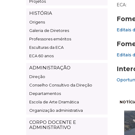
Projetos
ECA:
HISTÓRIA
Fomen
Origens
Editais 
Galeria de Diretores
Professores eméritos
Fome
Esculturas da ECA
Editais 
ECA 60 anos
ADMINISTRAÇÃO
Inter
Direção
Oportuni
Conselho Consultivo da Direção
Departamentos
Pagi
Escola de Arte Dramática
NOTÍCI
Organização administrativa
CORPO DOCENTE E
ADMINISTRATIVO