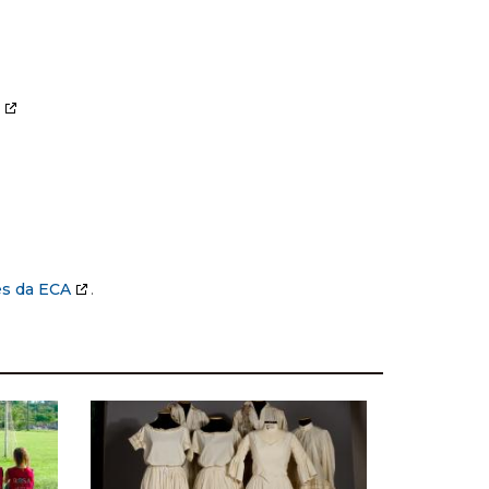
es da ECA
.