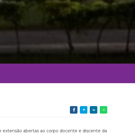
 e extensão abertas ao corpo docente e discente da