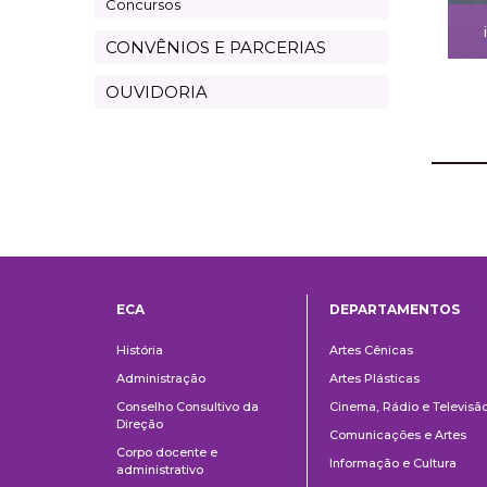
Concursos
CONVÊNIOS E PARCERIAS
OUVIDORIA
ECA
DEPARTAMENTOS
Institucional
Departame
História
Artes Cênicas
Administração
Artes Plásticas
Conselho Consultivo da
Cinema, Rádio e Televisã
Direção
Comunicações e Artes
Corpo docente e
Informação e Cultura
administrativo