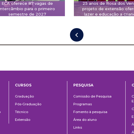
ECA oferece 87 vagas de
25 anos de Rosa dos Ven
intercâmbio para o primeiro
projeto de extensão ofe
semestre de 2027
lazer e educação a crian
CURSOS
PESQUISA
ntos
Ensino
Pesquisa
Graduação
Comissão de Pesquisa
C
E
Pós-Graduação
Programas
C
o
Técnico
Fomento à pesquisa
E
Extensão
Área do aluno
Á
Links
Á