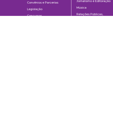
Jornalismo e Editoração
Convênios e Parcerias
Música
Legislação
Relações Públicas,
Concursos
Propaganda e Turismo
Ouvidoria
Escola de Arte Dramática
Escola de Comunicações e Artes da Universidade de São Paulo
Av. Prof. Lúcio Martins Rodrigues, 443 | Cidade Universitária | CEP 0550