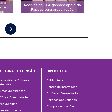
tos:
Acervos da ECA ganham apoio da
rece
Fapesp para preservação
ças
CULTURA E EXTENSÃO
BIBLIOTECA
Cultura
Biblioteca
omissão de Cultura e
A Biblioteca
e
xtensão
Fontes de informação
Extensão
ursos de extensão
Auxílio ao Pesquisador
CA e a Comunidade
Serviços aos usuários
rea de aluno
Compras e doações
rea do docente