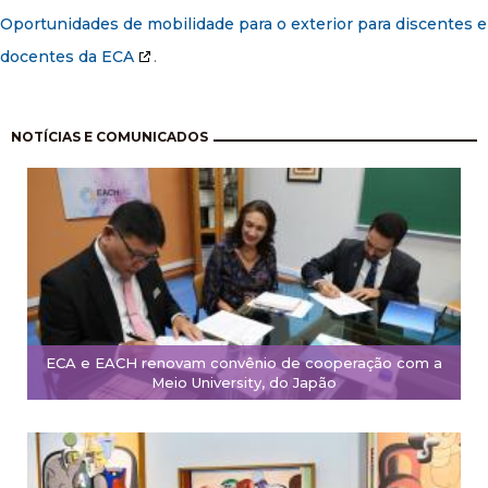
Oportunidades de mobilidade para o exterior para discentes e
docentes da ECA
.
Paginação
NOTÍCIAS E COMUNICADOS
ECA e EACH renovam convênio de cooperação com a
Meio University, do Japão