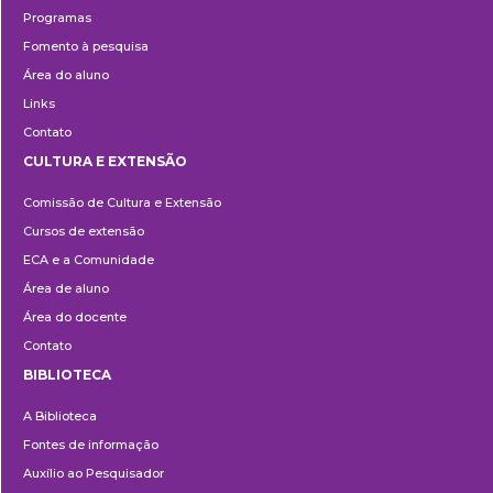
Programas
Fomento à pesquisa
Área do aluno
Links
Contato
CULTURA E EXTENSÃO
Cultura
Comissão de Cultura e Extensão
e
Cursos de extensão
Extensão
ECA e a Comunidade
Área de aluno
Área do docente
Contato
BIBLIOTECA
Biblioteca
A Biblioteca
Fontes de informação
Auxílio ao Pesquisador