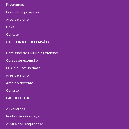
Programas
Fomento à pesquisa
Área do aluno
Links
Contato
CULTURA E EXTENSÃO
Cultura
Comissão de Cultura e Extensão
e
Cursos de extensão
Extensão
ECA e a Comunidade
Área de aluno
Área do docente
Contato
BIBLIOTECA
Biblioteca
A Biblioteca
Fontes de informação
Auxílio ao Pesquisador