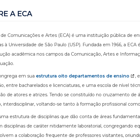
RE A ECA
 de Comunicações e Artes (ECA) é uma instituição pública de en
as à Universidade de São Paulo (USP). Fundada em 1966, a ECA é
ução acadêmica nos campos da Comunicação, Artes e Informação
uação.
ongrega em sua
estrutura oito departamentos de ensino
, 
o, entre bacharelados e licenciaturas, e uma escola de nível técn
ão de atores e atrizes. Tendo se constituído no cruzamento de
o, interdisciplinar, voltando-se tanto à formação profissional com
uma estrutura de disciplinas que dão conta de áreas fundamen
 disciplinas de caráter nitidamente laboratorial, congregando eq
lvem a colaboração frequente de professores visitantes, oriundos