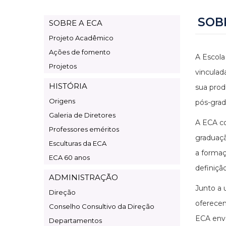
SOB
SOBRE A ECA
Page
Projeto Acadêmico
Institucional
Ações de fomento
A Escola
Projetos
vinculad
HISTÓRIA
sua prod
Origens
pós-grad
Galeria de Diretores
A ECA c
Professores eméritos
graduaçã
Esculturas da ECA
a formaç
ECA 60 anos
definiçã
ADMINISTRAÇÃO
Junto a 
Direção
oferecem
Conselho Consultivo da Direção
ECA envo
Departamentos