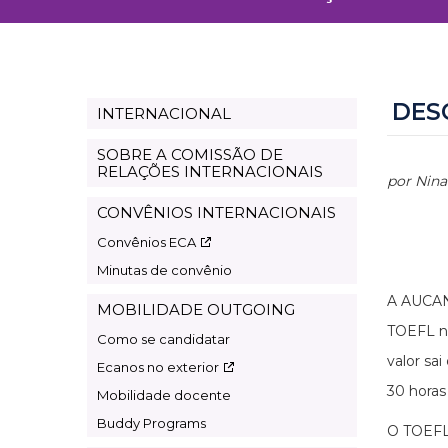
DES
INTERNACIONAL
Page
international
SOBRE A COMISSÃO DE
RELAÇÕES INTERNACIONAIS
por Nina
CONVÊNIOS INTERNACIONAIS
Convênios ECA
Minutas de convênio
A AUCANI
MOBILIDADE OUTGOING
TOEFL na
Como se candidatar
valor sa
Ecanos no exterior
30 horas
Mobilidade docente
Buddy Programs
O TOEFL 