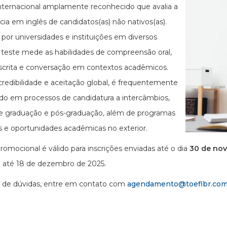
ternacional amplamente reconhecido que avalia a
ncia em inglês de candidatos(as) não nativos(as).
o por universidades e instituições em diversos
o teste mede as habilidades de compreensão oral,
 escrita e conversação em contextos acadêmicos.
credibilidade e aceitação global, é frequentemente
ado em processos de candidatura a intercâmbios,
e graduação e pós-graduação, além de programas
s e oportunidades acadêmicas no exterior.
promocional é válido para inscrições enviadas até o dia
30 de no
o até 18 de dezembro de 2025.
 de dúvidas, entre em contato com
agendamento@toeflbr.com