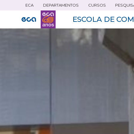
ECA
DEPARTAMENTOS
CURSOS
PESQUIS
Pular
para
ESCOLA DE COM
o
conteúdo
principal