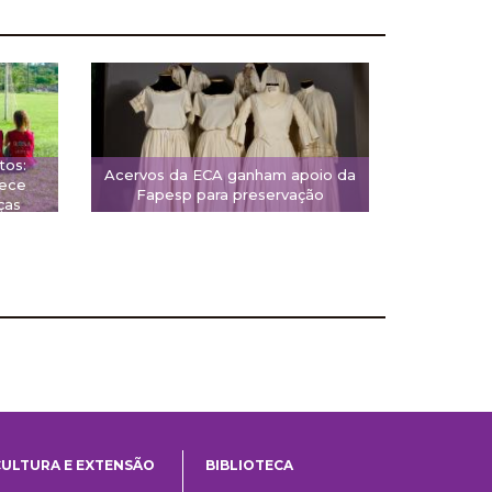
tos:
Acervos da ECA ganham apoio da
rece
Fapesp para preservação
ças
CULTURA E EXTENSÃO
BIBLIOTECA
Cultura
Biblioteca