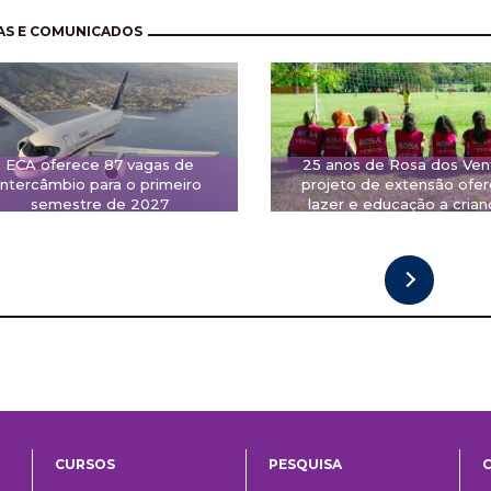
nação
AS E COMUNICADOS
ECA oferece 87 vagas de
25 anos de Rosa dos Ven
intercâmbio para o primeiro
projeto de extensão ofe
semestre de 2027
lazer e educação a crian
CURSOS
PESQUISA
ntos
Ensino
Pesquisa