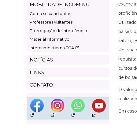
exame in
MOBILIDADE INCOMING
proficiê
Como se candidatar
Professores visitantes
Utilizad
Prorrogação de intercâmbio
países, 
Material informativo
leitura,
Intercambistas na ECA
Por sua 
requisit
NOTÍCIAS
cursos d
LINKS
de bolsa
CONTATO
O valor 
realizad
Em caso