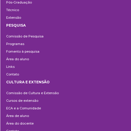
Pós-Graduação
Técnico
Extensão
PESQUISA
Pesquisa
Comissão de Pesquisa
Programas
Fomento à pesquisa
Área do aluno
Links
Contato
CULTURA E EXTENSÃO
Cultura
Comissão de Cultura e Extensão
e
Cursos de extensão
Extensão
ECA e a Comunidade
Área de aluno
Área do docente
Contato