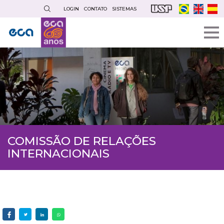
Pular
LOGIN
CONTATO
SISTEMAS
para
o
conteúdo
principal
COMISSÃO DE RELAÇÕES
INTERNACIONAIS