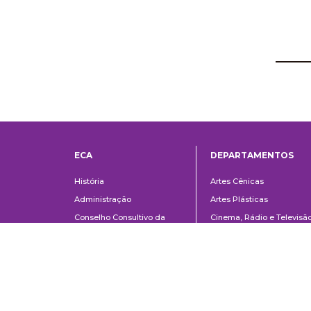
ECA
DEPARTAMENTOS
Institucional
Departame
História
Artes Cênicas
Administração
Artes Plásticas
Conselho Consultivo da
Cinema, Rádio e Televisã
Direção
Comunicações e Artes
Corpo docente e
Informação e Cultura
administrativo
Jornalismo e Editoração
Convênios e Parcerias
Música
Legislação
Relações Públicas,