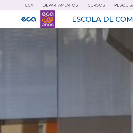
ECA
DEPARTAMENTOS
CURSOS
PESQUIS
Pular
para
ESCOLA DE COM
o
conteúdo
principal