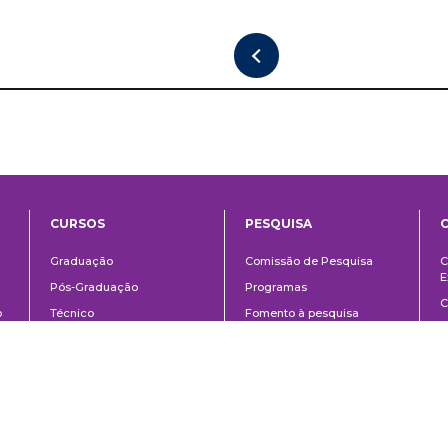
CURSOS
PESQUISA
ntos
Ensino
Pesquisa
Graduação
Comissão de Pesquisa
C
E
Pós-Graduação
Programas
C
o
Técnico
Fomento à pesquisa
E
Extensão
Área do aluno
Á
Links
Á
Contato
C