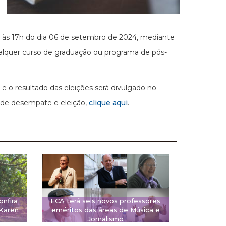
é às 17h do dia 06 de setembro de 2024, mediante
alquer curso de graduação ou programa de pós-
e o resultado das eleições será divulgado no
s de desempate e eleição,
clique aqui
.
onfira
ECA terá seis novos professores
 Karen
eméritos das áreas de Música e
Jornalismo