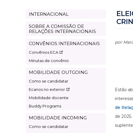
ELE
INTERNACIONAL
Page
CRI
international
SOBRE A COMISSÃO DE
RELAÇÕES INTERNACIONAIS
por Marc
CONVÊNIOS INTERNACIONAIS
Convênios ECA
Minutas de convênio
MOBILIDADE OUTGOING
Como se candidatar
Ecanos no exterior
Estão ab
Mobilidade docente
interess
Buddy Programs
de Rela
de 2025.
MOBILIDADE INCOMING
suplente
Como se candidatar