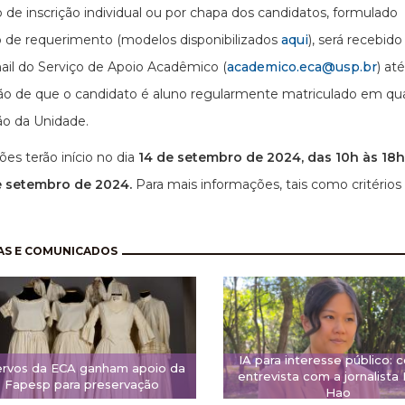
 de inscrição individual ou por chapa dos candidatos, formulado
 de requerimento (modelos disponibilizados
aqui
), será recebido
ail do Serviço de Apoio Acadêmico (
academico.eca@usp.br
) at
ão de que o candidato é aluno regularmente matriculado em qu
ão da Unidade.
ões terão início no dia
14 de setembro de 2024, das 10h às 18h
e setembro de 2024.
Para mais informações, tais como critério
nação
AS E COMUNICADOS
IA para interesse público: c
rvos da ECA ganham apoio da
entrevista com a jornalista
Fapesp para preservação
Hao