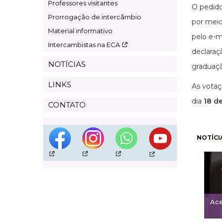
Professores visitantes
O pedido
Prorrogação de intercâmbio
por meio
Material informativo
pelo e-m
Intercambistas na ECA
declaraç
NOTÍCIAS
graduaç
LINKS
As votaç
dia
18 d
CONTATO
Pagi
NOTÍCI
Ace