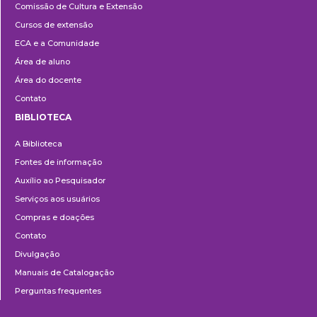
Comissão de Cultura e Extensão
e
Cursos de extensão
Extensão
ECA e a Comunidade
Área de aluno
Área do docente
Contato
BIBLIOTECA
Biblioteca
A Biblioteca
Fontes de informação
Auxílio ao Pesquisador
Serviços aos usuários
Compras e doações
Contato
Divulgação
Manuais de Catalogação
Perguntas frequentes