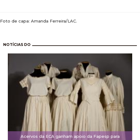
Foto de capa: Amanda Ferreira/LAC.
Paginação
NOTÍCIAS DO
Acervos da ECA ganham apoio da Fapesp para