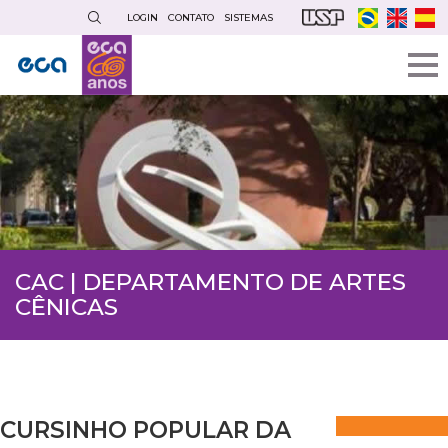
Pular
LOGIN
CONTATO
SISTEMAS
para
o
conteúdo
principal
CAC | DEPARTAMENTO DE ARTES
CÊNICAS
CURSINHO POPULAR DA