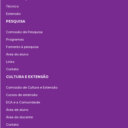
Técnico
Extensão
PESQUISA
Pesquisa
Comissão de Pesquisa
Programas
Fomento à pesquisa
Área do aluno
Links
Contato
CULTURA E EXTENSÃO
Cultura
Comissão de Cultura e Extensão
e
Cursos de extensão
Extensão
ECA e a Comunidade
Área de aluno
Área do docente
Contato