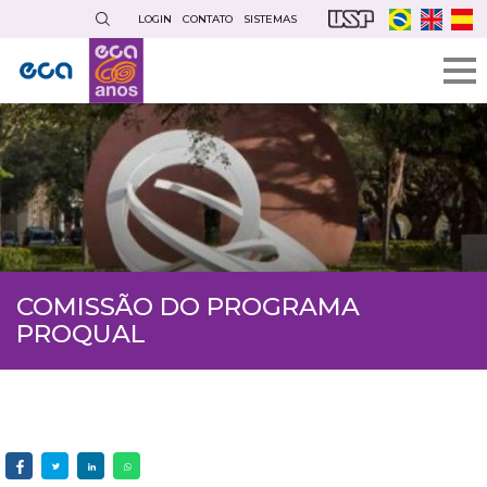
Pular
LOGIN
CONTATO
SISTEMAS
para
o
conteúdo
principal
COMISSÃO DO PROGRAMA
PROQUAL