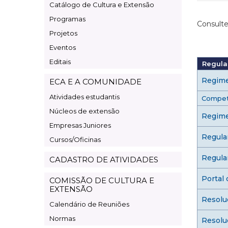
Catálogo de Cultura e Extensão
Cultura
Programas
e
Consulte
Projetos
Extensão
Eventos
Editais
Regula
Regime
ECA E A COMUNIDADE
Atividades estudantis
Competê
Núcleos de extensão
Regime
Empresas Juniores
Regula
Cursos/Oficinas
Regula
CADASTRO DE ATIVIDADES
Portal
COMISSÃO DE CULTURA E
EXTENSÃO
Resolu
Calendário de Reuniões
Normas
Resolu