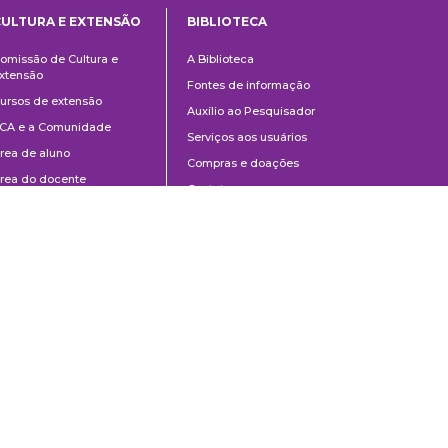
CULTURA E EXTENSÃO
BIBLIOTECA
Cultura
Biblioteca
omissão de Cultura e
A Biblioteca
e
xtensão
Fontes de informação
Extensão
ursos de extensão
Auxílio ao Pesquisador
CA e a Comunidade
Serviços aos usuários
rea de aluno
Compras e doações
rea do docente
Contato
ontato
Divulgação
Manuais de Catalogação
Perguntas frequentes