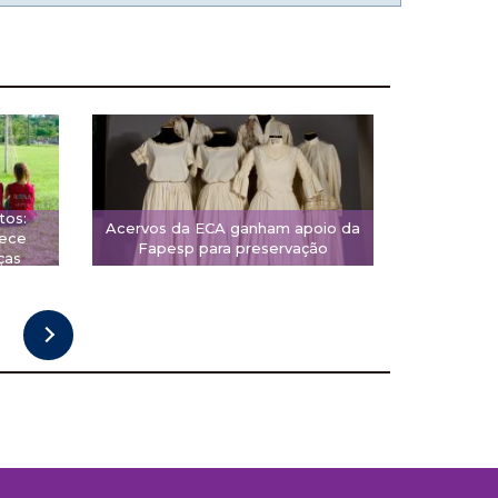
tos:
Acervos da ECA ganham apoio da
rece
Fapesp para preservação
ças