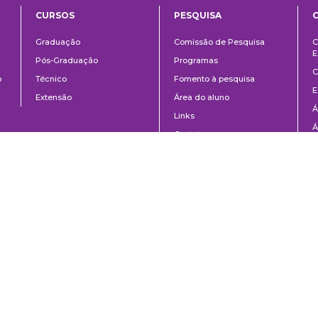
CURSOS
PESQUISA
ntos
Ensino
Pesquisa
Graduação
Comissão de Pesquisa
C
E
Pós-Graduação
Programas
C
o
Técnico
Fomento à pesquisa
E
Extensão
Área do aluno
Á
Links
Á
Contato
C
8-020 | São Paulo, SP | Brasil