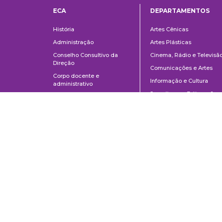
ECA
DEPARTAMENTOS
Institucional
Departame
História
Artes Cênicas
Administração
Artes Plásticas
Conselho Consultivo da
Cinema, Rádio e Televisã
Direção
Comunicações e Artes
Corpo docente e
Informação e Cultura
administrativo
Jornalismo e Editoração
Convênios e Parcerias
Música
Legislação
Relações Públicas,
Concursos
Propaganda e Turismo
Ouvidoria
Escola de Arte Dramática
Escola de Comunicações e Artes da Universidade de São Paulo
Av. Prof. Lúcio Martins Rodrigues, 443 | Cidade Universitária | CEP 0550