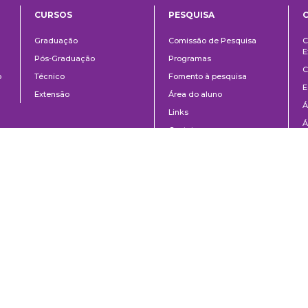
CURSOS
PESQUISA
ntos
Ensino
Pesquisa
Graduação
Comissão de Pesquisa
C
E
Pós-Graduação
Programas
C
o
Técnico
Fomento à pesquisa
E
Extensão
Área do aluno
Á
Links
Á
Contato
C
8-020 | São Paulo, SP | Brasil