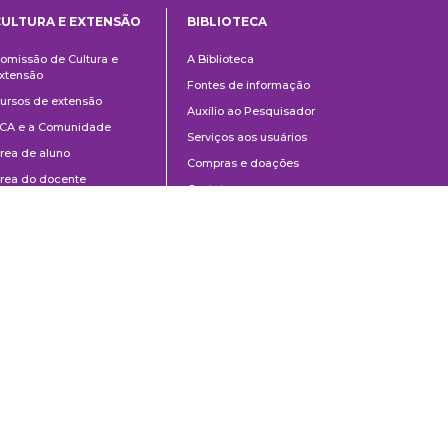
CULTURA E EXTENSÃO
BIBLIOTECA
Cultura
Biblioteca
omissão de Cultura e
A Biblioteca
e
xtensão
Fontes de informação
Extensão
ursos de extensão
Auxílio ao Pesquisador
CA e a Comunidade
Serviços aos usuários
rea de aluno
Compras e doações
rea do docente
Contato
ontato
Divulgação
Manuais de Catalogação
Perguntas frequentes