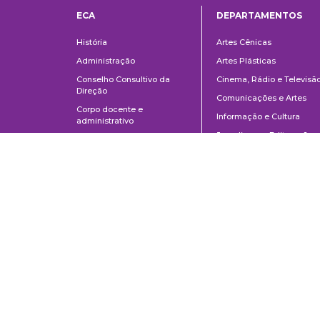
ECA
DEPARTAMENTOS
Institucional
Departame
História
Artes Cênicas
Administração
Artes Plásticas
Conselho Consultivo da
Cinema, Rádio e Televisã
Direção
Comunicações e Artes
Corpo docente e
Informação e Cultura
administrativo
Jornalismo e Editoração
Convênios e Parcerias
Música
Legislação
Relações Públicas,
Concursos
Propaganda e Turismo
Ouvidoria
Escola de Arte Dramática
Escola de Comunicações e Artes da Universidade de São Paulo
Av. Prof. Lúcio Martins Rodrigues, 443 | Cidade Universitária | CEP 0550