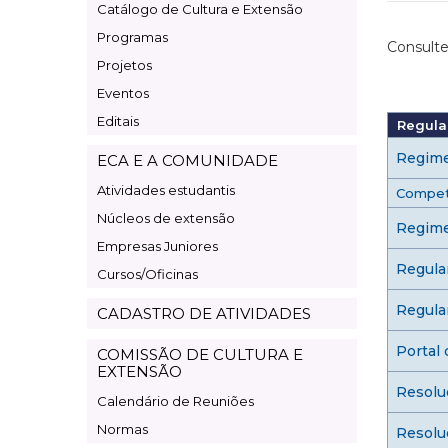
Catálogo de Cultura e Extensão
Cultura
Programas
e
Consulte
Projetos
Extensão
Eventos
Editais
Regula
Regime
ECA E A COMUNIDADE
Atividades estudantis
Competê
Núcleos de extensão
Regime
Empresas Juniores
Regula
Cursos/Oficinas
Regula
CADASTRO DE ATIVIDADES
Portal
COMISSÃO DE CULTURA E
EXTENSÃO
Resolu
Calendário de Reuniões
Normas
Resolu