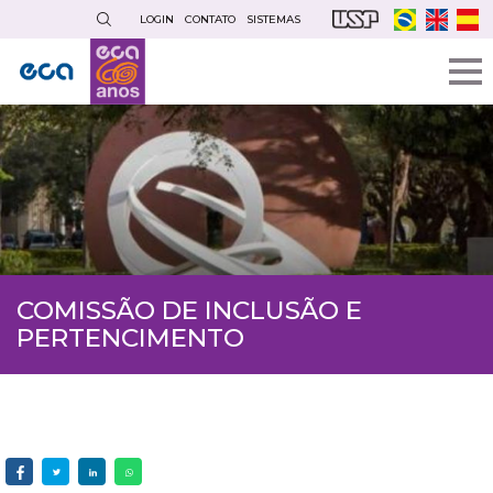
Pular
LOGIN
CONTATO
SISTEMAS
para
o
conteúdo
principal
COMISSÃO DE INCLUSÃO E
PERTENCIMENTO