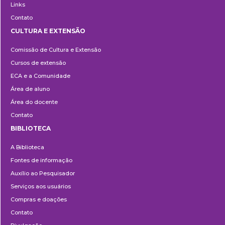
Links
Contato
CULTURA E EXTENSÃO
Cultura
Comissão de Cultura e Extensão
e
Cursos de extensão
Extensão
ECA e a Comunidade
Área de aluno
Área do docente
Contato
BIBLIOTECA
Biblioteca
A Biblioteca
Fontes de informação
Auxílio ao Pesquisador
Serviços aos usuários
Compras e doações
Contato