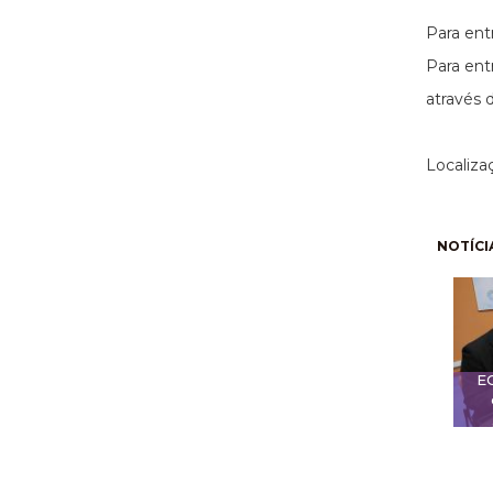
Para en
Para en
através 
Localizaç
Pagi
NOTÍCI
E