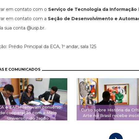
trar em contato com o
Serviço de Tecnologia da Informação
trar em contato com a
Seção de Desenvolvimento e Automa
da sua conta @usp.br.
ão: Prédio Principal da ECA, 1º andar, sala 125
nação
AS E COMUNICADOS
CA e EACH renovam convênio
Curso sobre História da Crít
de cooperação com a Meio
Arte no Brasil recebe inscr
University, do Japão