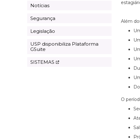
estagiár
Notícias
Segurança
Além dos
Um
Legislação
Um
USP disponibiliza Plataforma
GSuite
Um
Um
SISTEMAS
Du
Um
Do
O perío
Sec
At
Sal
Pró