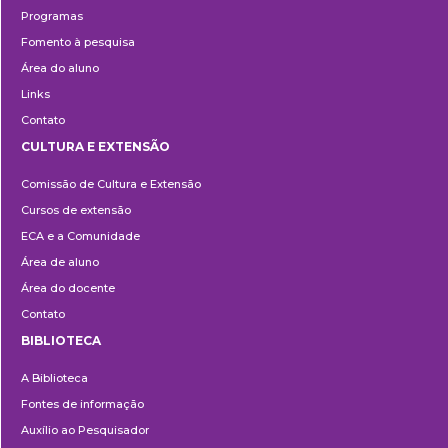
Programas
Fomento à pesquisa
Área do aluno
Links
Contato
CULTURA E EXTENSÃO
Cultura
Comissão de Cultura e Extensão
e
Cursos de extensão
Extensão
ECA e a Comunidade
Área de aluno
Área do docente
Contato
BIBLIOTECA
Biblioteca
A Biblioteca
Fontes de informação
Auxílio ao Pesquisador