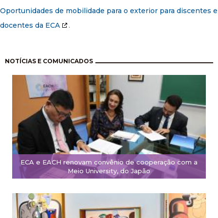
Oportunidades de mobilidade para o exterior para discentes e
docentes da ECA
.
Paginação
NOTÍCIAS E COMUNICADOS
ECA e EACH renovam convênio de cooperação com a
Meio University, do Japão