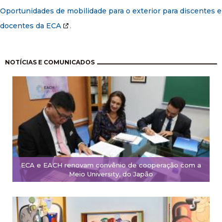
Oportunidades de mobilidade para o exterior para discentes e
docentes da ECA
.
Paginação
NOTÍCIAS E COMUNICADOS
ECA e EACH renovam convênio de cooperação com a
Meio University, do Japão