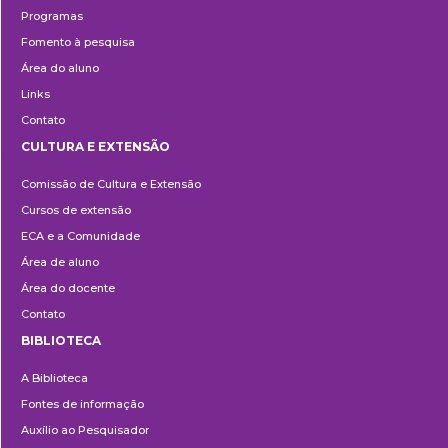
Programas
Fomento à pesquisa
Área do aluno
Links
Contato
CULTURA E EXTENSÃO
Cultura
Comissão de Cultura e Extensão
e
Cursos de extensão
Extensão
ECA e a Comunidade
Área de aluno
Área do docente
Contato
BIBLIOTECA
Biblioteca
A Biblioteca
Fontes de informação
Auxílio ao Pesquisador