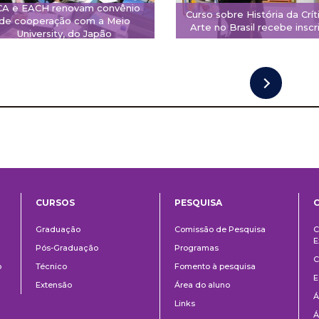
CA e EACH renovam convênio
Curso sobre História da Crít
de cooperação com a Meio
Arte no Brasil recebe inscr
University, do Japão
CURSOS
PESQUISA
ntos
Ensino
Pesquisa
Graduação
Comissão de Pesquisa
C
E
Pós-Graduação
Programas
C
o
Técnico
Fomento à pesquisa
E
Extensão
Área do aluno
Á
Links
Á