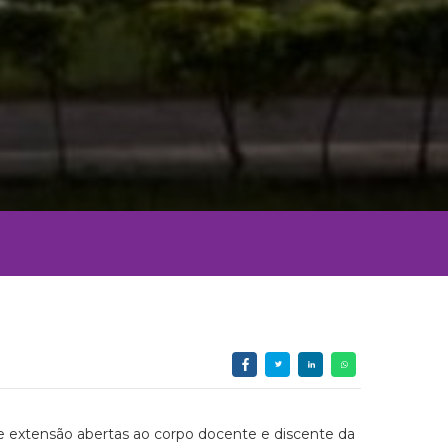
 e extensão abertas ao corpo docente e discente da