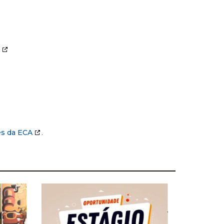
es da ECA
.