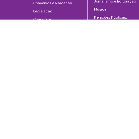
Jornalismo e Editoração
Convênios e Parcerias
Música
Legislação
Relações Públicas,
Concursos
Propaganda e Turismo
Ouvidoria
Escola de Arte Dramática
Escola de Comunicações e Artes da Universidade de São Paulo
Av. Prof. Lúcio Martins Rodrigues, 443 | Cidade Universitária | CEP 0550