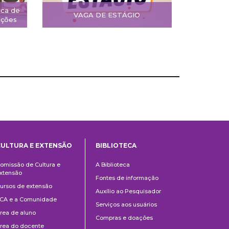
ica de
VAGA DE ESTÁGIO
ições
CULTURA E EXTENSÃO
BIBLIOTECA
Cultura
Biblioteca
omissão de Cultura e
A Biblioteca
e
xtensão
Fontes de informação
Extensão
ursos de extensão
Auxílio ao Pesquisador
CA e a Comunidade
Serviços aos usuários
rea de aluno
Compras e doações
rea do docente