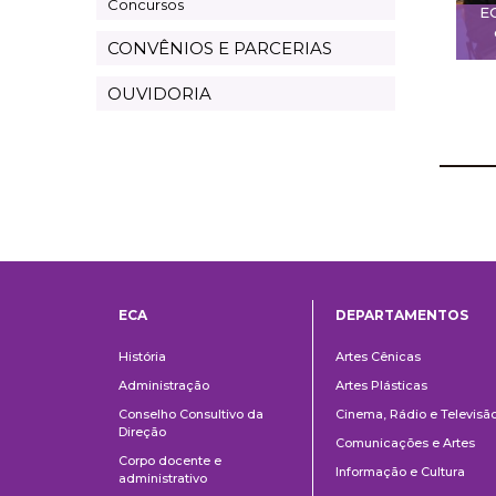
Concursos
E
CONVÊNIOS E PARCERIAS
OUVIDORIA
ECA
DEPARTAMENTOS
Institucional
Departame
História
Artes Cênicas
Administração
Artes Plásticas
Conselho Consultivo da
Cinema, Rádio e Televisã
Direção
Comunicações e Artes
Corpo docente e
Informação e Cultura
administrativo