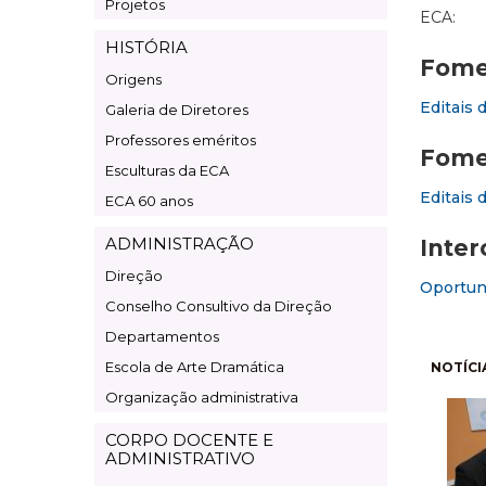
Projetos
ECA:
HISTÓRIA
Fomen
Origens
Editais 
Galeria de Diretores
Professores eméritos
Fome
Esculturas da ECA
Editais 
ECA 60 anos
ADMINISTRAÇÃO
Inter
Direção
Oportuni
Conselho Consultivo da Direção
Departamentos
Pagi
Escola de Arte Dramática
NOTÍCI
Organização administrativa
CORPO DOCENTE E
ADMINISTRATIVO