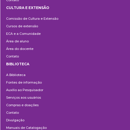
CULTURA E EXTENSÃO
Cultura
Comissão de Cultura e Extensão
e
Cursos de extensão
Extensão
ECA e a Comunidade
Área de aluno
Área do docente
Contato
BIBLIOTECA
Biblioteca
A Biblioteca
Fontes de informação
Auxílio ao Pesquisador
Serviços aos usuários
Compras e doações
Contato
Divulgação
Manuais de Catalogação