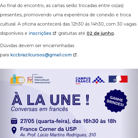
Ao final do encontro, as cartas serão trocadas entre os(as)
presentes, promovendo uma experiência de conexão e troca
cultural. A oficina acontecerá das 12h30 às 14h30, com 30 vagas
disponíveis e
inscrições
gratuitas até
02 de junho
.
Dúvidas devem ser encaminhadas
para
kccbrazilcursos@gmail.com
.
Previous
N