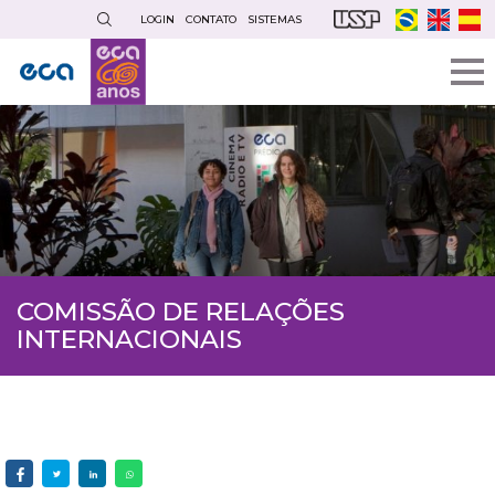
Pular
LOGIN
CONTATO
SISTEMAS
para
o
conteúdo
principal
COMISSÃO DE RELAÇÕES
INTERNACIONAIS