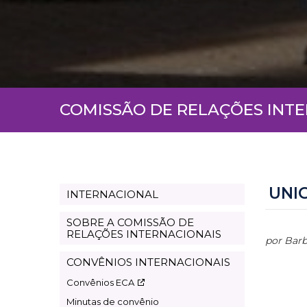
COMISSÃO DE RELAÇÕES INT
UNI
INTERNACIONAL
Page
international
SOBRE A COMISSÃO DE
RELAÇÕES INTERNACIONAIS
por Barb
CONVÊNIOS INTERNACIONAIS
Convênios ECA
Minutas de convênio