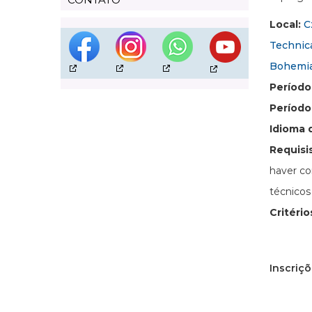
Local:
C
Technica
Bohemia
Período
Período 
Idioma 
Requisi
haver co
técnicos
Critéri
Inscriçõ