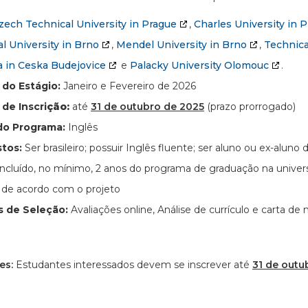
zech Technical University in Prague
,
Charles University in 
l University in Brno
,
Mendel University in Brno
,
Technica
 in Ceska Budejovice
e
Palacky University Olomouc
.
 do Estágio:
Janeiro e Fevereiro de 2026
de Inscri
ção:
até
31 de outubro de 2025
(prazo prorrogado)
do Programa:
Inglês
stos:
Ser brasileiro; possuir Inglês fluente; ser aluno ou ex-aluno
ncluído, no mínimo, 2 anos do programa de graduação na universid
 de acordo com o projeto
os de Seleção:
Avaliações online, Análise de currículo e carta de
es:
Estudantes interessados devem se inscrever até
31 de outu