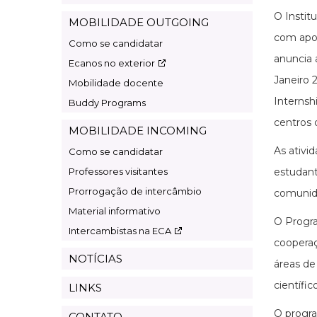
O Instit
MOBILIDADE OUTGOING
com apoi
Como se candidatar
anuncia
Ecanos no exterior
Janeiro
Mobilidade docente
Internsh
Buddy Programs
centros 
MOBILIDADE INCOMING
As ativi
Como se candidatar
Professores visitantes
estudant
Prorrogação de intercâmbio
comunida
Material informativo
O Progra
Intercambistas na ECA
cooperaç
NOTÍCIAS
áreas de
científi
LINKS
O progra
CONTATO