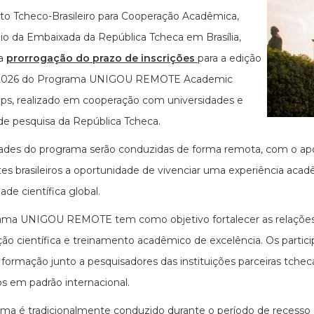
uto Tcheco-Brasileiro para Cooperação Acadêmica,
o da Embaixada da República Tcheca em Brasília,
 a
prorrogação do prazo de inscrições
para a edição
 2026 do Programa UNIGOU REMOTE Academic
ips, realizado em cooperação com universidades e
de pesquisa da República Tcheca.
dades do programa serão conduzidas de forma remota, com o apo
es brasileiros a oportunidade de vivenciar uma experiência acadê
de científica global.
ma UNIGOU REMOTE tem como objetivo fortalecer as relações e
ão científica e treinamento acadêmico de excelência. Os partic
 formação junto a pesquisadores das instituições parceiras tchec
cos em padrão internacional.
ma é tradicionalmente conduzido durante o período de recesso de