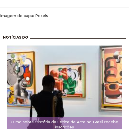
Imagem de capa: Pexels
Paginação
NOTÍCIAS DO
Curso sobre História da Crítica de Arte no Brasil recebe
inscrições