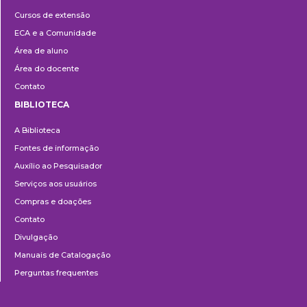
e
Cursos de extensão
Extensão
ECA e a Comunidade
Área de aluno
Área do docente
Contato
BIBLIOTECA
Biblioteca
A Biblioteca
Fontes de informação
Auxílio ao Pesquisador
Serviços aos usuários
Compras e doações
Contato
Divulgação
Manuais de Catalogação
Perguntas frequentes