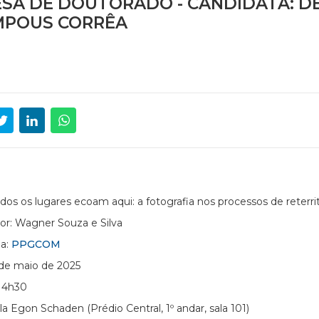
SA DE DOUTORADO - CANDIDATA: D
MPOUS CORRÊA
Todos os lugares ecoam aqui: a fotografia nos processos de reterrit
or: Wagner Souza e Silva
a:
PPGCOM
 de maio de 2025
 14h30
la Egon Schaden (Prédio Central, 1º andar, sala 101)