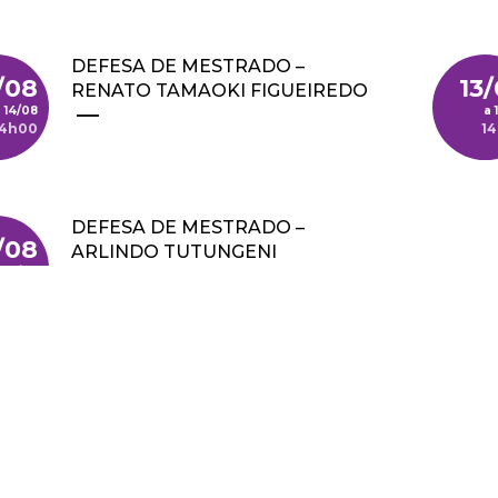
DEFESA DE MESTRADO –
/08
13
RENATO TAMAOKI FIGUEIREDO
14/08
14h00
1
DEFESA DE MESTRADO –
/08
ARLINDO TUTUNGENI
11/08
MWAFUFYOMWENYO
14h00
nação