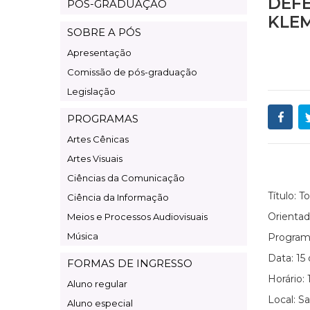
DEFE
PÓS-GRADUAÇÃO
Pos-
KLE
Graduação
SOBRE A PÓS
Apresentação
Comissão de pós-graduação
Legislação
PROGRAMAS
Artes Cênicas
Artes Visuais
Ciências da Comunicação
Título: 
Ciência da Informação
Orientad
Meios e Processos Audiovisuais
Música
Program
Data: 15
FORMAS DE INGRESSO
Horário:
Aluno regular
Local: Sa
Aluno especial