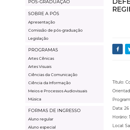
DEFE
PÓS-GRADUAÇÃO
Pos-
REGI
Graduação
SOBRE A PÓS
Apresentação
Comissão de pós-graduação
Legislação
PROGRAMAS
Artes Cênicas
Artes Visuais
Ciências da Comunicação
Título: 
Ciência da Informação
Orientad
Meios e Processos Audiovisuais
Música
Program
Data: 26
FORMAS DE INGRESSO
Horário: 
Aluno regular
Local: Sa
Aluno especial