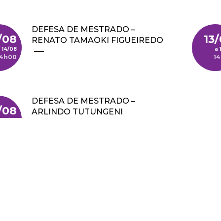
DEFESA DE MESTRADO –
/08
13
RENATO TAMAOKI FIGUEIREDO
14/08
14h00
1
DEFESA DE MESTRADO –
/08
ARLINDO TUTUNGENI
11/08
MWAFUFYOMWENYO
14h00
nação