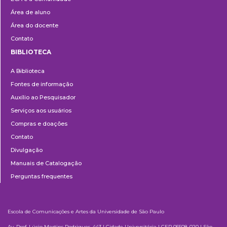
Área de aluno
Área do docente
Contato
BIBLIOTECA
Biblioteca
A Biblioteca
Fontes de informação
Auxílio ao Pesquisador
Serviços aos usuários
Compras e doações
Contato
Divulgação
Manuais de Catalogação
Perguntas frequentes
Escola de Comunicações e Artes da Universidade de São Paulo
Av. Prof. Lúcio Martins Rodrigues, 443 | Cidade Universitária | CEP 05508-020 | São