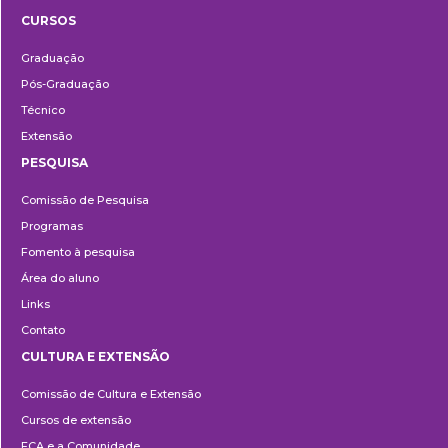
CURSOS
Ensino
Graduação
Pós-Graduação
Técnico
Extensão
PESQUISA
Pesquisa
Comissão de Pesquisa
Programas
Fomento à pesquisa
Área do aluno
Links
Contato
CULTURA E EXTENSÃO
Cultura
Comissão de Cultura e Extensão
e
Cursos de extensão
Extensão
ECA e a Comunidade