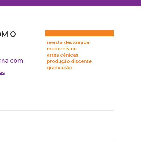
OM O
revista desvairada
modernismo
artes cênicas
erna com
produção discente
graduação
as