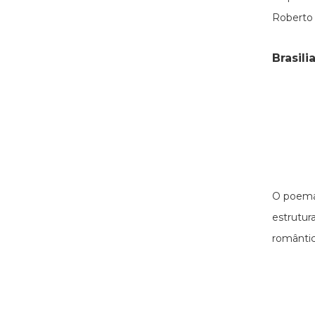
Roberto
Brasili
O poem
estrutur
romântic