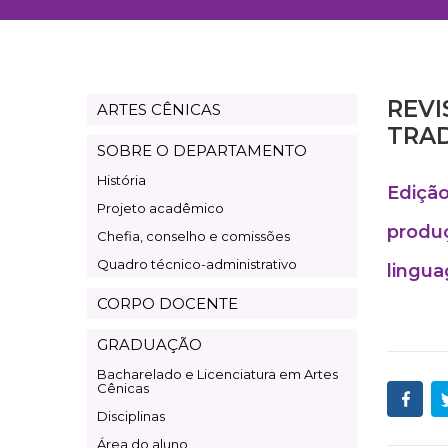
REVI
ARTES CÊNICAS
Departamento
TRA
Artes
SOBRE O DEPARTAMENTO
Cênicas
História
Ediçã
Projeto acadêmico
produç
Chefia, conselho e comissões
Quadro técnico-administrativo
lingu
CORPO DOCENTE
GRADUAÇÃO
Bacharelado e Licenciatura em Artes
Cênicas
Disciplinas
Área do aluno