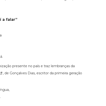
 a falar”
a
á.
nização presente no país e traz lembranças da
, de Gonçalves Dias, escritor da primeira geração
íngua,
.
: