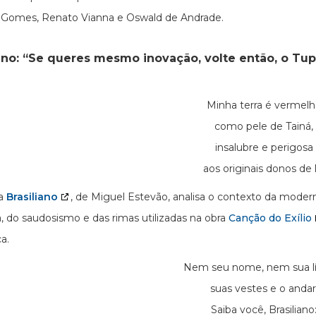
 Gomes, Renato Vianna e Oswald de Andrade.
ano: “Se queres mesmo inovação, volte então, o Tupí
Minha terra é vermelh
como pele de Tainá,
insalubre e perigosa
aos originais donos de l
a
Brasiliano
, de Miguel Estevão, analisa o contexto da moder
a, do saudosismo e das rimas utilizadas na obra
Canção do Exílio
a.
Nem seu nome, nem sua l
suas vestes e o andar
Saiba você, Brasiliano