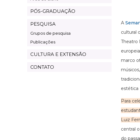
PÓS-GRADUAÇÃO
A
Seman
PESQUISA
cultural 
Grupos de pesquisa
Theatro 
Publicações
europeia
CULTURA E EXTENSÃO
marco of
CONTATO
músicos,
tradicio
estética
Para cel
estudant
Luiz Fe
central 
do passa