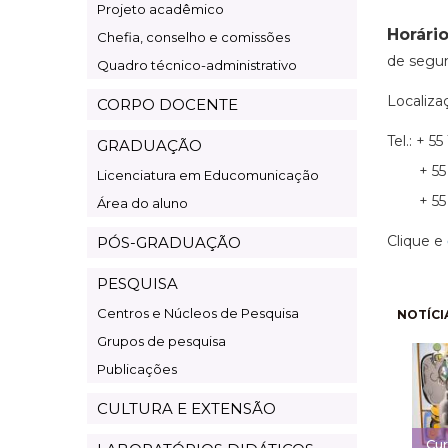
Artes
Projeto acadêmico
Horári
Chefia, conselho e comissões
de segun
Quadro técnico-administrativo
Localizaç
CORPO DOCENTE
Tel.: + 5
GRADUAÇÃO
+ 55 1
Licenciatura em Educomunicação
+ 55 1
Área do aluno
Clique e
PÓS-GRADUAÇÃO
PESQUISA
Pagi
Centros e Núcleos de Pesquisa
NOTÍCI
Grupos de pesquisa
Publicações
CULTURA E EXTENSÃO
Cur