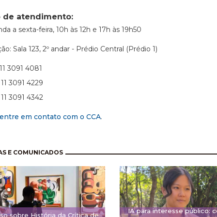
o de atendimento:
da a sexta-feira, 10h às 12h e 17h às 19h50
ão: Sala 123, 2º andar - Prédio Central (Prédio 1)
5 11 3091 4081
1 3091 4229
1 3091 4342
entre em contato com o CCA
.
nação
AS E COMUNICADOS
IA para interesse público: c
so sobre História da Crítica de