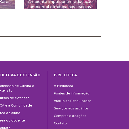
 Karen
Ambiente impulsionam educação
ambiental climática nas escolas
CULTURA E EXTENSÃO
BIBLIOTECA
Cultura
Biblioteca
omissão de Cultura e
A Biblioteca
e
xtensão
Fontes de informação
Extensão
ursos de extensão
Auxílio ao Pesquisador
CA e a Comunidade
Serviços aos usuários
rea de aluno
Compras e doações
rea do docente
Contato
ontato