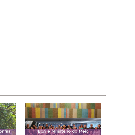
onfira
ECA e Ministério do Meio