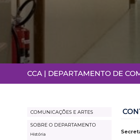
CCA | DEPARTAMENTO DE CO
CON
COMUNICAÇÕES E ARTES
Departamento
Comunicações
SOBRE O DEPARTAMENTO
Secret
e
História