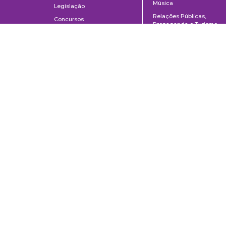
Música
Legislação
Relações Públicas,
Concursos
Propaganda e Turismo
Ouvidoria
Escola de Arte Dramática
Escola de Comunicações e Artes da Universidade de São Paulo
Av. Prof. Lúcio Martins Rodrigues, 443 | Cidade Universitária | CEP 0550