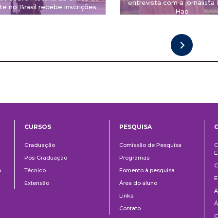
entrevista com a jornalista
te no Brasil recebe inscrições
Hao
CURSOS
PESQUISA
ntos
Ensino
Pesquisa
Graduação
Comissão de Pesquisa
C
E
Pós-Graduação
Programas
C
o
Técnico
Fomento à pesquisa
E
Extensão
Área do aluno
Á
Links
Á
Contato
C