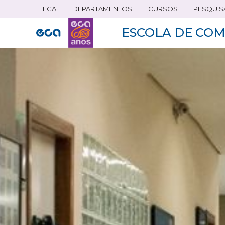
ECA
DEPARTAMENTOS
CURSOS
PESQUIS
Pular
para
ESCOLA DE COM
o
conteúdo
principal