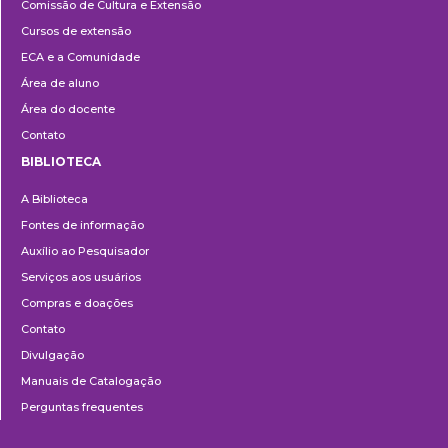
Comissão de Cultura e Extensão
e
Cursos de extensão
Extensão
ECA e a Comunidade
Área de aluno
Área do docente
Contato
BIBLIOTECA
Biblioteca
A Biblioteca
Fontes de informação
Auxílio ao Pesquisador
Serviços aos usuários
Compras e doações
Contato
Divulgação
Manuais de Catalogação
Perguntas frequentes