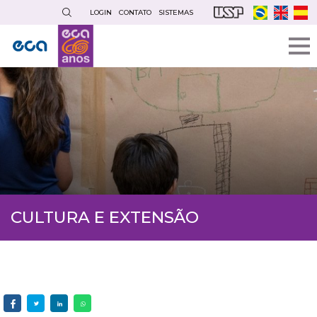
Pular
LOGIN
CONTATO
SISTEMAS
para
o
conteúdo
principal
CULTURA E EXTENSÃO