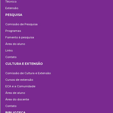
Técnico
Extensão
PESQUISA
Pesquisa
Comissão de Pesquisa
Programas
Fomento à pesquisa
Área do aluno
Links
Contato
CULTURA E EXTENSÃO
Cultura
Comissão de Cultura e Extensão
e
Cursos de extensão
Extensão
ECA e a Comunidade
Área de aluno
Área do docente
Contato
BIBLIOTECA