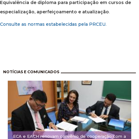
Equivalência de diploma para participação em cursos de
especialização, aperfeiçoamento e atualização
.
Consulte as normas estabelecidas pela PRCEU.
Paginação
NOTÍCIAS E COMUNICADOS
ECA e EACH renovam convênio de cooperação com a