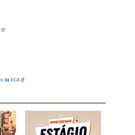
es da ECA
.