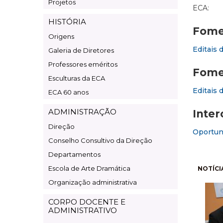
Projetos
ECA:
HISTÓRIA
Fomen
Origens
Editais 
Galeria de Diretores
Professores eméritos
Fome
Esculturas da ECA
Editais 
ECA 60 anos
ADMINISTRAÇÃO
Inter
Direção
Oportuni
Conselho Consultivo da Direção
Departamentos
Pagi
Escola de Arte Dramática
NOTÍCI
Organização administrativa
CORPO DOCENTE E
ADMINISTRATIVO