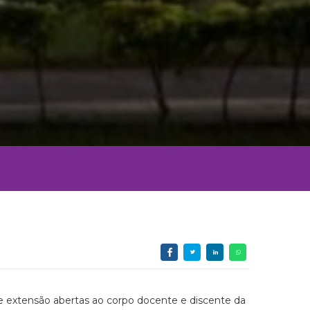
 e extensão abertas ao corpo docente e discente da