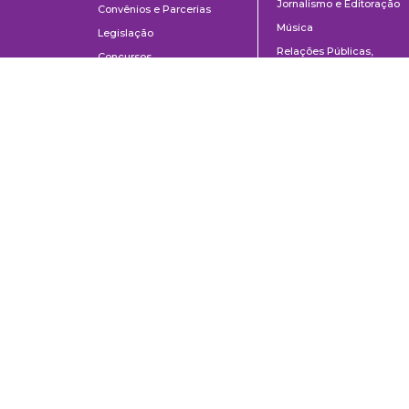
Jornalismo e Editoração
Convênios e Parcerias
Música
Legislação
Relações Públicas,
Concursos
Propaganda e Turismo
Ouvidoria
Escola de Arte Dramática
Escola de Comunicações e Artes da Universidade de São Paulo
Av. Prof. Lúcio Martins Rodrigues, 443 | Cidade Universitária | CEP 0550