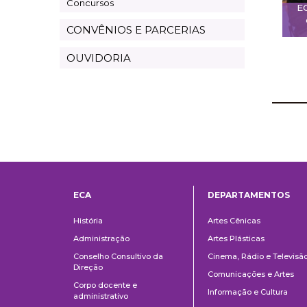
Concursos
E
CONVÊNIOS E PARCERIAS
OUVIDORIA
ECA
DEPARTAMENTOS
Institucional
Departame
História
Artes Cênicas
Administração
Artes Plásticas
Conselho Consultivo da
Cinema, Rádio e Televisã
Direção
Comunicações e Artes
Corpo docente e
Informação e Cultura
administrativo