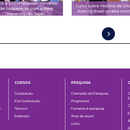
CA e EACH renovam convênio
Curso sobre História da Crít
de cooperação com a Meio
Arte no Brasil recebe inscr
University, do Japão
CURSOS
PESQUISA
ntos
Ensino
Pesquisa
Graduação
Comissão de Pesquisa
C
E
Pós-Graduação
Programas
C
o
Técnico
Fomento à pesquisa
E
Extensão
Área do aluno
Á
Links
Á