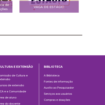
ica de
VAGA DE ESTÁGIO
ições
CULTURA E EXTENSÃO
BIBLIOTECA
Cultura
Biblioteca
omissão de Cultura e
A Biblioteca
e
xtensão
Fontes de informação
Extensão
ursos de extensão
Auxílio ao Pesquisador
CA e a Comunidade
Serviços aos usuários
rea de aluno
Compras e doações
rea do docente