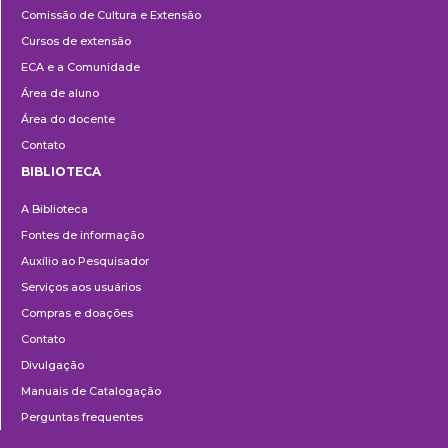
Comissão de Cultura e Extensão
e
Cursos de extensão
Extensão
ECA e a Comunidade
Área de aluno
Área do docente
Contato
BIBLIOTECA
Biblioteca
A Biblioteca
Fontes de informação
Auxílio ao Pesquisador
Serviços aos usuários
Compras e doações
Contato
Divulgação
Manuais de Catalogação
Perguntas frequentes