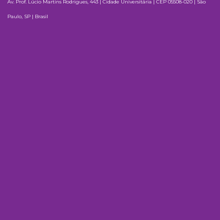
Av. Prof. Lúcio Martins Rodrigues, 443 | Cidade Universitária | CEP 05508-020 | São
Paulo, SP | Brasil