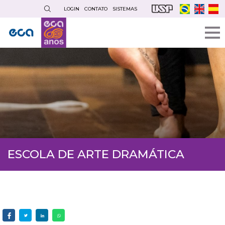
Pular
LOGIN
CONTATO
SISTEMAS
para
o
conteúdo
principal
ESCOLA DE ARTE DRAMÁTICA