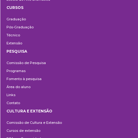
CURSOS
Ensino
Graduação
Pós-Graduação
Técnico
Extensão
PESQUISA
Pesquisa
Comissão de Pesquisa
Programas
Fomento à pesquisa
Área do aluno
Links
Contato
CULTURA E EXTENSÃO
Cultura
Comissão de Cultura e Extensão
e
Cursos de extensão
Extensão