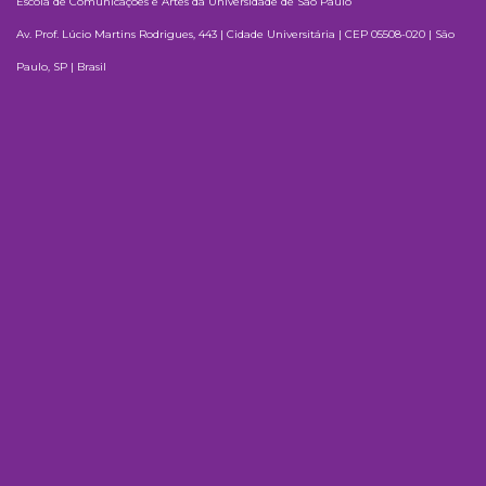
Escola de Comunicações e Artes da Universidade de São Paulo
Av. Prof. Lúcio Martins Rodrigues, 443 | Cidade Universitária | CEP 05508-020 | São
Paulo, SP | Brasil