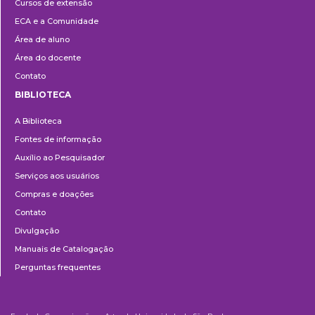
Cursos de extensão
Extensão
ECA e a Comunidade
Área de aluno
Área do docente
Contato
BIBLIOTECA
Biblioteca
A Biblioteca
Fontes de informação
Auxílio ao Pesquisador
Serviços aos usuários
Compras e doações
Contato
Divulgação
Manuais de Catalogação
Perguntas frequentes