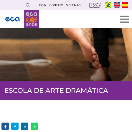
Pular
LOGIN
CONTATO
SISTEMAS
para
o
conteúdo
principal
ESCOLA DE ARTE DRAMÁTICA