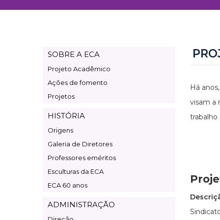
PRO
SOBRE A ECA
Page
Projeto Acadêmico
Institucional
Ações de fomento
Há anos,
Projetos
visam a 
HISTÓRIA
trabalho
Origens
Galeria de Diretores
Professores eméritos
Esculturas da ECA
Proje
ECA 60 anos
Descriç
ADMINISTRAÇÃO
Sindicat
Direção