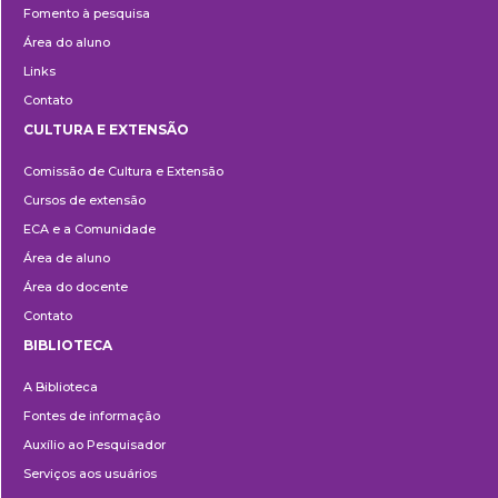
Fomento à pesquisa
Área do aluno
Links
Contato
CULTURA E EXTENSÃO
Cultura
Comissão de Cultura e Extensão
e
Cursos de extensão
Extensão
ECA e a Comunidade
Área de aluno
Área do docente
Contato
BIBLIOTECA
Biblioteca
A Biblioteca
Fontes de informação
Auxílio ao Pesquisador
Serviços aos usuários