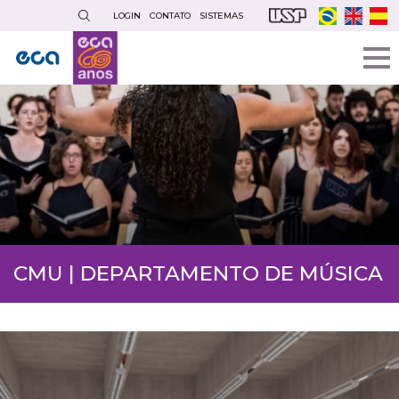
Pular
LOGIN
CONTATO
SISTEMAS
para
o
conteúdo
principal
CMU | DEPARTAMENTO DE MÚSICA