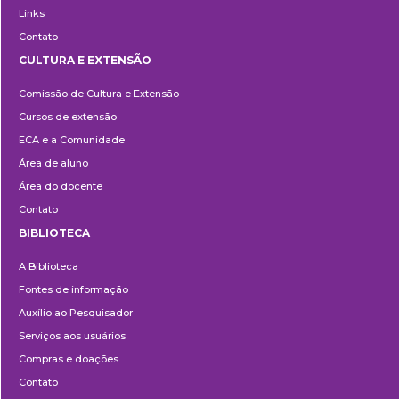
Links
Contato
CULTURA E EXTENSÃO
Cultura
Comissão de Cultura e Extensão
e
Cursos de extensão
Extensão
ECA e a Comunidade
Área de aluno
Área do docente
Contato
BIBLIOTECA
Biblioteca
A Biblioteca
Fontes de informação
Auxílio ao Pesquisador
Serviços aos usuários
Compras e doações
Contato