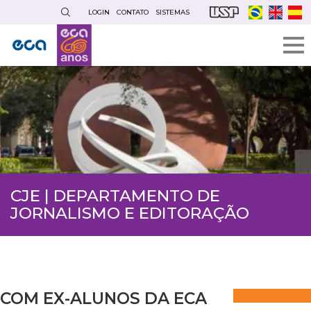
Pular
LOGIN
CONTATO
SISTEMAS
para
o
conteúdo
principal
CJE | DEPARTAMENTO DE
JORNALISMO E EDITORAÇÃO
COM EX-ALUNOS DA ECA