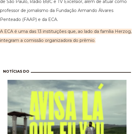
de São Paulo, Rádio BBC e TV Excelsior, além de atuar como
professor de jornalismo da Fundação Armando Álvares
Penteado (FAAP) e da ECA.
A ECA é uma das 13 instituições que, ao lado da família Herzog,
integram a comissão organizadora do prêmio.
Paginação
NOTÍCIAS DO