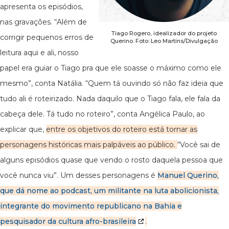
apresenta os episódios,
nas gravações. “Além de
Tiago Rogero, idealizador do projeto
corrigir pequenos erros de
Querino. Foto: Leo Martins/Divulgação
leitura aqui e ali, nosso
papel era guiar o Tiago pra que ele soasse o máximo como ele
mesmo”, conta Natália. “Quem tá ouvindo só não faz ideia que
tudo ali é roteirizado. Nada daquilo que o Tiago fala, ele fala da
cabeça dele. Tá tudo no roteiro”, conta Angélica Paulo, ao
explicar que,
entre os objetivos do roteiro está tornar as
personagens históricas mais palpáveis ao público.
“Você sai de
alguns episódios quase que vendo o rosto daquela pessoa que
você nunca viu”. Um desses personagens é
Manuel Querino,
que dá nome ao podcast, um militante na luta abolicionista,
integrante do movimento republicano na Bahia e
pesquisador da cultura afro-brasileira
.