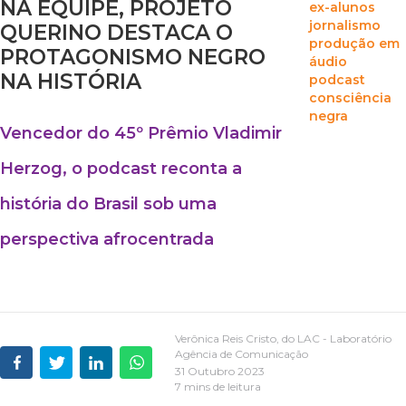
NA EQUIPE, PROJETO
ex-alunos
jornalismo
QUERINO DESTACA O
produção em
PROTAGONISMO NEGRO
áudio
NA HISTÓRIA
podcast
consciência
negra
Vencedor do 45º Prêmio Vladimir
Herzog, o podcast reconta a
história do Brasil sob uma
perspectiva afrocentrada
Verônica Reis Cristo, do LAC - Laboratório
Agência de Comunicação
31 Outubro 2023
7 mins de leitura