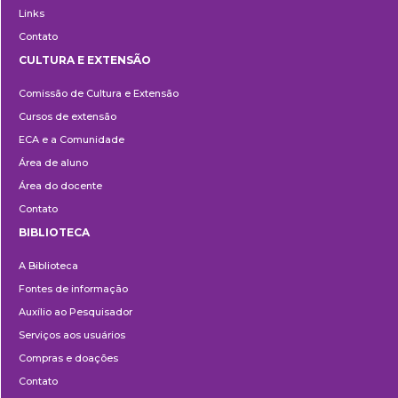
Links
Contato
CULTURA E EXTENSÃO
Cultura
Comissão de Cultura e Extensão
e
Cursos de extensão
Extensão
ECA e a Comunidade
Área de aluno
Área do docente
Contato
BIBLIOTECA
Biblioteca
A Biblioteca
Fontes de informação
Auxílio ao Pesquisador
Serviços aos usuários
Compras e doações
Contato