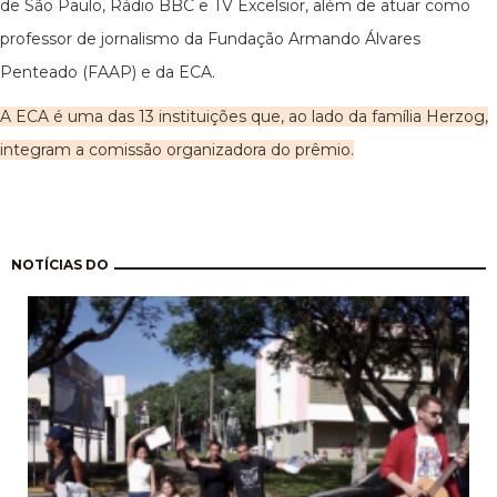
de São Paulo, Rádio BBC e TV Excelsior, além de atuar como
professor de jornalismo da Fundação Armando Álvares
Penteado (FAAP) e da ECA.
A ECA é uma das 13 instituições que, ao lado da família Herzog,
integram a comissão organizadora do prêmio.
Paginação
NOTÍCIAS DO