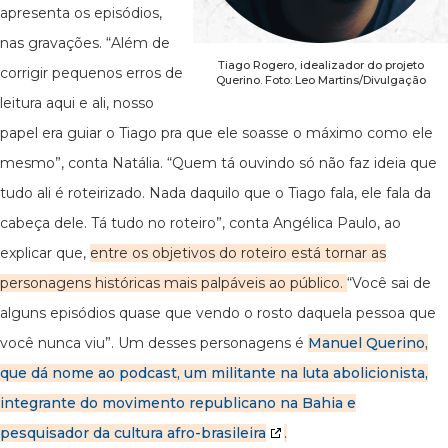
apresenta os episódios,
nas gravações. “Além de
Tiago Rogero, idealizador do projeto
corrigir pequenos erros de
Querino. Foto: Leo Martins/Divulgação
leitura aqui e ali, nosso
papel era guiar o Tiago pra que ele soasse o máximo como ele
mesmo”, conta Natália. “Quem tá ouvindo só não faz ideia que
tudo ali é roteirizado. Nada daquilo que o Tiago fala, ele fala da
cabeça dele. Tá tudo no roteiro”, conta Angélica Paulo, ao
explicar que,
entre os objetivos do roteiro está tornar as
personagens históricas mais palpáveis ao público.
“Você sai de
alguns episódios quase que vendo o rosto daquela pessoa que
você nunca viu”. Um desses personagens é
Manuel Querino,
que dá nome ao podcast, um militante na luta abolicionista,
integrante do movimento republicano na Bahia e
pesquisador da cultura afro-brasileira
.