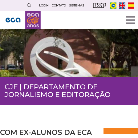
Pular
LOGIN
CONTATO
SISTEMAS
para
o
conteúdo
principal
CJE | DEPARTAMENTO DE
JORNALISMO E EDITORAÇÃO
COM EX-ALUNOS DA ECA