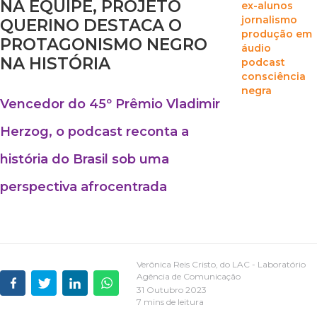
NA EQUIPE, PROJETO
ex-alunos
jornalismo
QUERINO DESTACA O
produção em
PROTAGONISMO NEGRO
áudio
NA HISTÓRIA
podcast
consciência
negra
Vencedor do 45º Prêmio Vladimir
Herzog, o podcast reconta a
história do Brasil sob uma
perspectiva afrocentrada
Verônica Reis Cristo, do LAC - Laboratório
Agência de Comunicação
31 Outubro 2023
7 mins de leitura