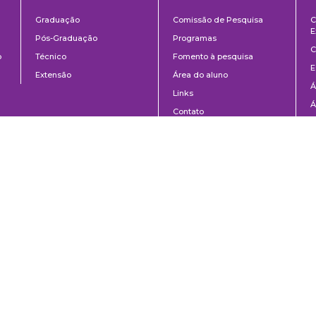
ntos
Ensino
Pesquisa
Graduação
Comissão de Pesquisa
C
E
Pós-Graduação
Programas
C
o
Técnico
Fomento à pesquisa
E
Extensão
Área do aluno
Á
Links
Á
Contato
C
8-020 | São Paulo, SP | Brasil