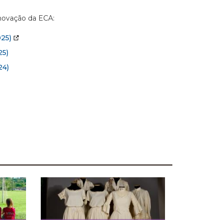
Inovação da ECA:
25)
5)
24)