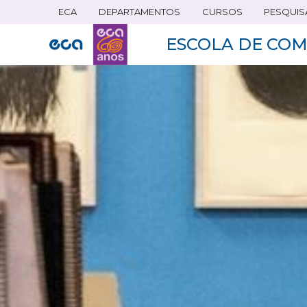
ECA
DEPARTAMENTOS
CURSOS
PESQUIS
Pular
para
ESCOLA DE COM
o
conteúdo
principal