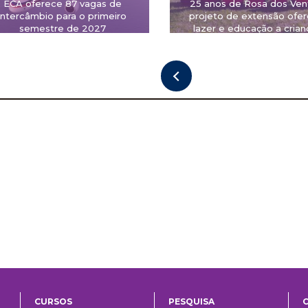
ECA oferece 87 vagas de
25 anos de Rosa dos Ven
intercâmbio para o primeiro
projeto de extensão ofe
semestre de 2027
lazer e educação a crian
CURSOS
PESQUISA