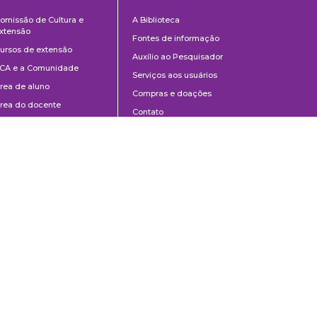
Cultura
Biblioteca
omissão de Cultura e
A Biblioteca
e
xtensão
Fontes de informação
Extensão
ursos de extensão
Auxílio ao Pesquisador
CA e a Comunidade
Serviços aos usuários
rea de aluno
Compras e doações
rea do docente
Contato
ontato
Divulgação
Manuais de Catalogação
Perguntas frequentes