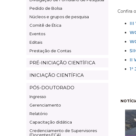
Pesquisa
Pedido de Bolsa
Confira 
Núcleos e grupos de pesquisa
II
Comitê de Ética
WO
Eventos
WO
Editais
SI
Prestação de Contas
II
PRÉ-INICIAÇÃO CIENTÍFICA
1ª
INICIAÇÃO CIENTÍFICA
PÓS-DOUTORADO
Ingresso
Pagi
NOTÍCI
Gerenciamento
Relatório
Capacitação didática
Credenciamento de Supervisores
(Docentes ECA)