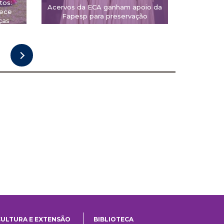
tos:
Acervos da ECA ganham apoio da
rece
Fapesp para preservação
ças
CULTURA E EXTENSÃO
BIBLIOTECA