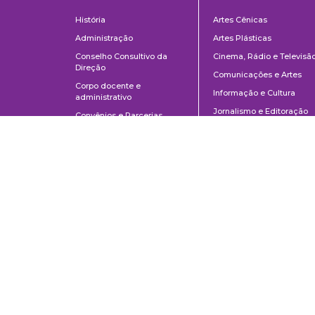
Institucional
Departame
História
Artes Cênicas
Administração
Artes Plásticas
Conselho Consultivo da
Cinema, Rádio e Televisã
Direção
Comunicações e Artes
Corpo docente e
Informação e Cultura
administrativo
Jornalismo e Editoração
Convênios e Parcerias
Música
Legislação
Relações Públicas,
Concursos
Propaganda e Turismo
Ouvidoria
Escola de Arte Dramática
Escola de Comunicações e Artes da Universidade de São Paulo
Av. Prof. Lúcio Martins Rodrigues, 443 | Cidade Universitária | CEP 0550