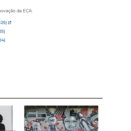
Inovação da ECA:
25)
5)
24)