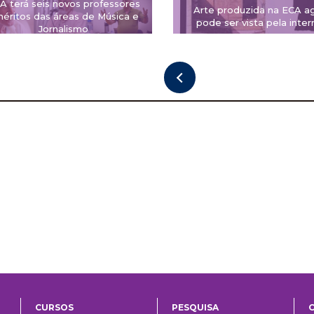
A terá seis novos professores
Arte produzida na ECA a
éritos das áreas de Música e
pode ser vista pela inter
Jornalismo
CURSOS
PESQUISA