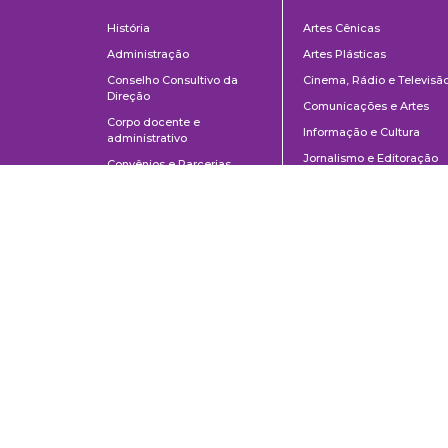
Institucional
Departame
História
Artes Cênicas
Administração
Artes Plásticas
Conselho Consultivo da
Cinema, Rádio e Televisã
Direção
Comunicações e Artes
Corpo docente e
Informação e Cultura
administrativo
Jornalismo e Editoração
Convênios e Parcerias
Música
Legislação
Relações Públicas,
Concursos
Propaganda e Turismo
Ouvidoria
Escola de Arte Dramática
Escola de Comunicações e Artes da Universidade de São Paulo
Av. Prof. Lúcio Martins Rodrigues, 443 | Cidade Universitária | CEP 0550