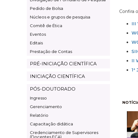
Pesquisa
Pedido de Bolsa
Confira 
Núcleos e grupos de pesquisa
II
Comitê de Ética
WO
Eventos
WO
Editais
SI
Prestação de Contas
II
PRÉ-INICIAÇÃO CIENTÍFICA
1ª
INICIAÇÃO CIENTÍFICA
PÓS-DOUTORADO
Ingresso
Pagi
NOTÍCI
Gerenciamento
Relatório
Capacitação didática
Credenciamento de Supervisores
(Docentes ECA)