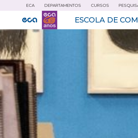
ECA
DEPARTAMENTOS
CURSOS
PESQUIS
Pular
para
ESCOLA DE COM
o
conteúdo
principal