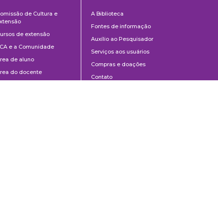
Cultura
Biblioteca
omissão de Cultura e
A Biblioteca
e
xtensão
Fontes de informação
Extensão
ursos de extensão
Auxílio ao Pesquisador
CA e a Comunidade
Serviços aos usuários
rea de aluno
Compras e doações
rea do docente
Contato
ontato
Divulgação
Manuais de Catalogação
Perguntas frequentes