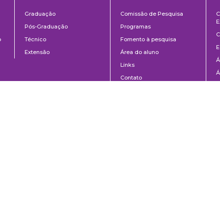
ntos
Ensino
Pesquisa
Graduação
Comissão de Pesquisa
C
E
Pós-Graduação
Programas
C
o
Técnico
Fomento à pesquisa
E
Extensão
Área do aluno
Á
Links
Á
Contato
C
8-020 | São Paulo, SP | Brasil