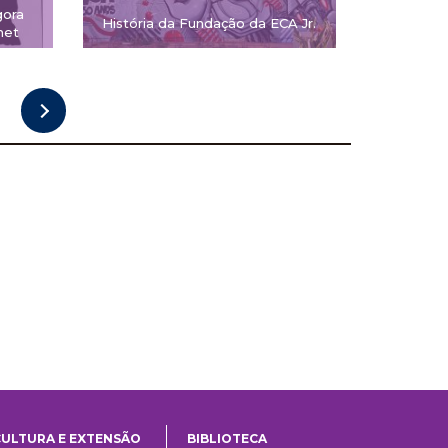
gora
História da Fundação da ECA Jr.
net
CULTURA E EXTENSÃO
BIBLIOTECA