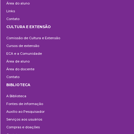
Área do aluno
Links
Contato
CULTURA E EXTENSÃO
Cultura
Comissão de Cultura e Extensão
e
Cursos de extensão
Extensão
ECA e a Comunidade
Área de aluno
Área do docente
Contato
BIBLIOTECA
Biblioteca
A Biblioteca
Fontes de informação
Auxílio ao Pesquisador
Serviços aos usuários
Compras e doações