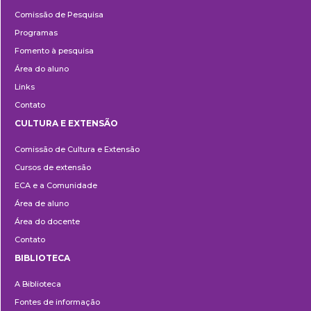
Pesquisa
Comissão de Pesquisa
Programas
Fomento à pesquisa
Área do aluno
Links
Contato
CULTURA E EXTENSÃO
Cultura
Comissão de Cultura e Extensão
e
Cursos de extensão
Extensão
ECA e a Comunidade
Área de aluno
Área do docente
Contato
BIBLIOTECA
Biblioteca
A Biblioteca
Fontes de informação