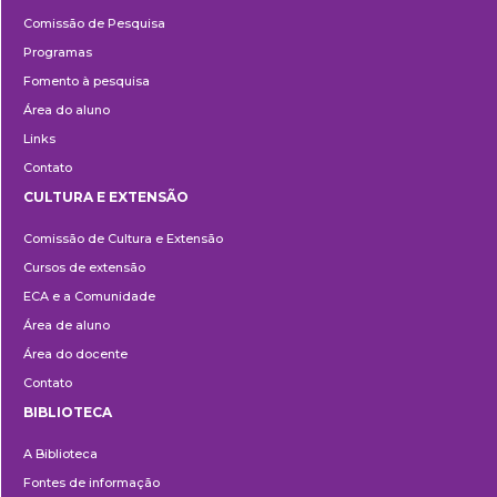
Pesquisa
Comissão de Pesquisa
Programas
Fomento à pesquisa
Área do aluno
Links
Contato
CULTURA E EXTENSÃO
Cultura
Comissão de Cultura e Extensão
e
Cursos de extensão
Extensão
ECA e a Comunidade
Área de aluno
Área do docente
Contato
BIBLIOTECA
Biblioteca
A Biblioteca
Fontes de informação