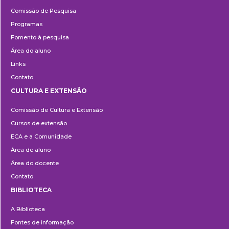
Pesquisa
Comissão de Pesquisa
Programas
Fomento à pesquisa
Área do aluno
Links
Contato
CULTURA E EXTENSÃO
Cultura
Comissão de Cultura e Extensão
e
Cursos de extensão
Extensão
ECA e a Comunidade
Área de aluno
Área do docente
Contato
BIBLIOTECA
Biblioteca
A Biblioteca
Fontes de informação