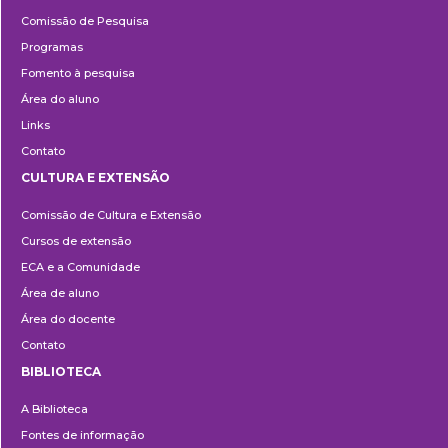
Pesquisa
Comissão de Pesquisa
Programas
Fomento à pesquisa
Área do aluno
Links
Contato
CULTURA E EXTENSÃO
Cultura
Comissão de Cultura e Extensão
e
Cursos de extensão
Extensão
ECA e a Comunidade
Área de aluno
Área do docente
Contato
BIBLIOTECA
Biblioteca
A Biblioteca
Fontes de informação