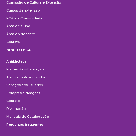
Comissão de Cultura e Extensão
e
Cursos de extensão
Extensão
ECA e a Comunidade
Área de aluno
Área do docente
Contato
BIBLIOTECA
Biblioteca
A Biblioteca
Fontes de informação
Auxílio ao Pesquisador
Serviços aos usuários
Compras e doações
Contato
Divulgação
Manuais de Catalogação
Perguntas frequentes