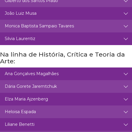
Gilberto dos Santos Prado
João Luiz Musa
Monica Baptista Sampaio Tavares
Silvia Laurentiz
Na linha de História, Crítica e Teoria da
Arte:
Ana Gonçalves Magalhães
Dária Gorete Jaremtchuk
Elza Maria Ajzenberg
Heloisa Espada
Liliane Benetti