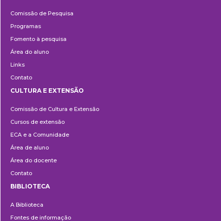
Pesquisa
Comissão de Pesquisa
Programas
Fomento à pesquisa
Área do aluno
Links
Contato
CULTURA E EXTENSÃO
Cultura
Comissão de Cultura e Extensão
e
Cursos de extensão
Extensão
ECA e a Comunidade
Área de aluno
Área do docente
Contato
BIBLIOTECA
Biblioteca
A Biblioteca
Fontes de informação