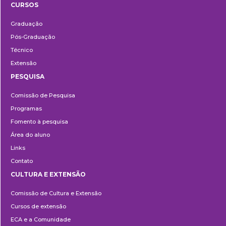
CURSOS
Ensino
Graduação
Pós-Graduação
Técnico
Extensão
PESQUISA
Pesquisa
Comissão de Pesquisa
Programas
Fomento à pesquisa
Área do aluno
Links
Contato
CULTURA E EXTENSÃO
Cultura
Comissão de Cultura e Extensão
e
Cursos de extensão
Extensão
ECA e a Comunidade