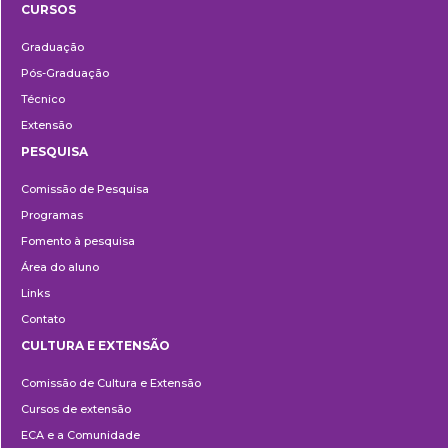
CURSOS
Ensino
Graduação
Pós-Graduação
Técnico
Extensão
PESQUISA
Pesquisa
Comissão de Pesquisa
Programas
Fomento à pesquisa
Área do aluno
Links
Contato
CULTURA E EXTENSÃO
Cultura
Comissão de Cultura e Extensão
e
Cursos de extensão
Extensão
ECA e a Comunidade