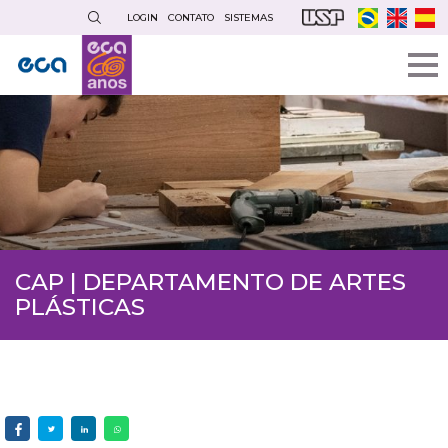
Pular
LOGIN
CONTATO
SISTEMAS
para
o
conteúdo
principal
CAP | DEPARTAMENTO DE ARTES
PLÁSTICAS