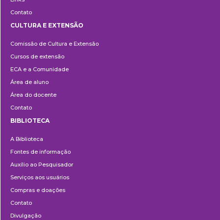
Contato
CULTURA E EXTENSÃO
Cultura
Comissão de Cultura e Extensão
e
Cursos de extensão
Extensão
ECA e a Comunidade
Área de aluno
Área do docente
Contato
BIBLIOTECA
Biblioteca
A Biblioteca
Fontes de informação
Auxílio ao Pesquisador
Serviços aos usuários
Compras e doações
Contato
Divulgação