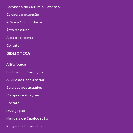
Cultura
Comissão de Cultura e Extensão
e
Cursos de extensão
Extensão
ECA e a Comunidade
Área de aluno
Área do docente
Contato
BIBLIOTECA
Biblioteca
A Biblioteca
Fontes de informação
Auxílio ao Pesquisador
Serviços aos usuários
Compras e doações
Contato
Divulgação
Manuais de Catalogação
Perguntas frequentes