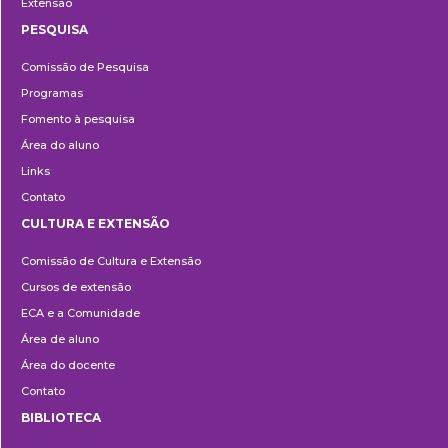
Extensão
PESQUISA
Pesquisa
Comissão de Pesquisa
Programas
Fomento à pesquisa
Área do aluno
Links
Contato
CULTURA E EXTENSÃO
Cultura
Comissão de Cultura e Extensão
e
Cursos de extensão
Extensão
ECA e a Comunidade
Área de aluno
Área do docente
Contato
BIBLIOTECA
Biblioteca