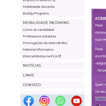
Ecanos no exterior
Mobilidade docente
Buddy Programs
ATEN
MOBILIDADE INCOMING
Para 
Como se candidatar
conos
Professores visitantes
sua re
Prorrogação de intercâmbio
Para 
Material informativo
escrit
Intercambistas na ECA
-segun
NOTÍCIAS
- terç
LINKS
Quer r
CONTATO
no seu
Cliqu
!