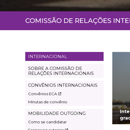
COMISSÃO DE RELAÇÕES INT
INTERNACIONAL
Page
international
SOBRE A COMISSÃO DE
RELAÇÕES INTERNACIONAIS
CONVÊNIOS INTERNACIONAIS
Convênios ECA
Minutas de convênio
Int
MOBILIDADE OUTGOING
gra
Como se candidatar