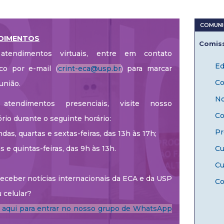
DIMENTOS
Comiss
atendimentos virtuais, entre em contato
Ed
co por e-mail (
crint-eca@usp.br
) para marcar
Co
união.
No
atendimentos presenciais, visite nosso
Co
ório durante o seguinte horário:
Pr
das, quartas e sextas-feiras, das 13h às 17h;
as e quintas-feiras, das 9h às 13h.
Cu
Cu
eceber notícias internacionais da ECA e da USP
Co
 celular?
e aqui para entrar no nosso grupo de WhatsApp