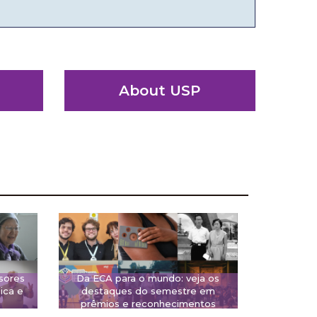
About USP
sores
Da ECA para o mundo: veja os
ica e
destaques do semestre em
prêmios e reconhecimentos