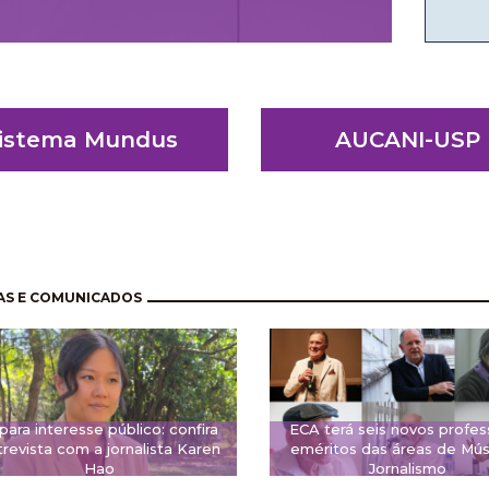
istema Mundus
AUCANI-USP
nação
AS E COMUNICADOS
 para interesse público: confira
ECA terá seis novos profes
revista com a jornalista Karen
eméritos das áreas de Mús
Hao
Jornalismo