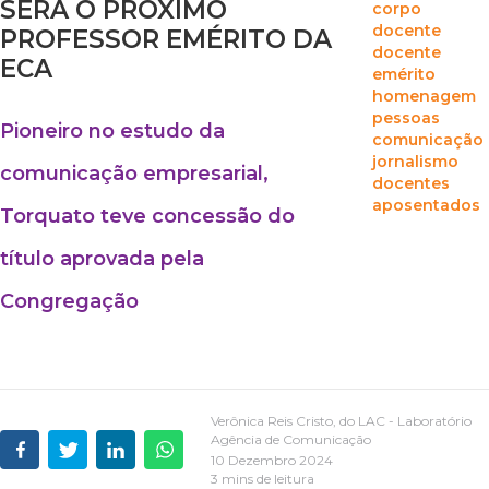
SERÁ O PRÓXIMO
corpo
docente
PROFESSOR EMÉRITO DA
docente
ECA
emérito
homenagem
pessoas
Pioneiro no estudo da
comunicação
jornalismo
comunicação empresarial,
docentes
aposentados
Torquato teve concessão do
título aprovada pela
Congregação
Verônica Reis Cristo, do LAC - Laboratório
Agência de Comunicação
10 Dezembro 2024
3 mins de leitura